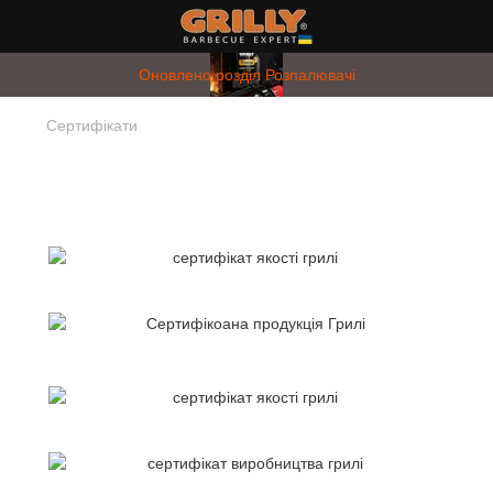
Оновлено розділ Розпалювачі
Сертифікати
Сертифікати виробника деревного
вугілля та брикетів Grilly