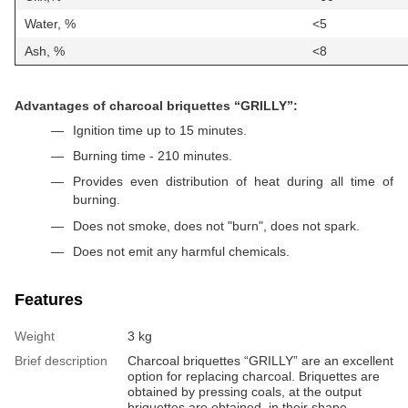
Water, %
<5
Ash, %
<8
Advantages of charcoal briquettes “GRILLY”:
Ignition time up to 15 minutes
.
Burning time - 210 minutes
.
Provides even distribution of heat during all time of
burning
.
Does not smoke, does not "burn", does not spark
.
Does not emit any harmful chemicals
.
Features
Weight
3 kg
Brief description
Charcoal briquettes “GRILLY” are an excellent
option for replacing charcoal. Briquettes are
obtained by pressing coals, at the output
briquettes are obtained, in their shape