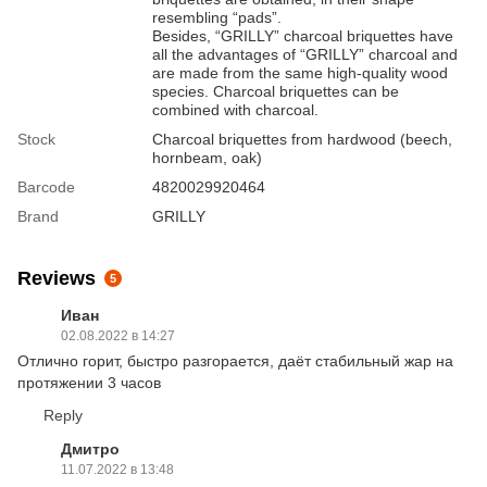
resembling “pads”.
Besides, “GRILLY” charcoal briquettes have
all the advantages of “GRILLY” charcoal and
are made from the same high-quality wood
species. Charcoal briquettes can be
combined with charcoal.
Stock
Charcoal briquettes from hardwood (beech,
hornbeam, oak)
Barcode
4820029920464
Brand
GRILLY
Reviews
5
Иван
02.08.2022 в 14:27
Отлично горит, быстро разгорается, даёт стабильный жар на
протяжении 3 часов
Reply
Дмитро
11.07.2022 в 13:48