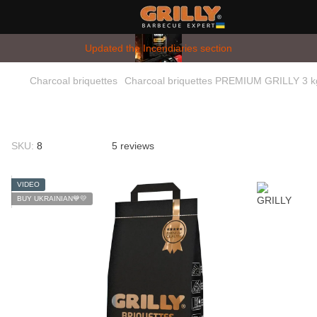
Updated the Incendiaries section
Charcoal briquettes
Charcoal briquettes PREMIUM GRILLY 3 k
Charcoal briquettes PREMIUM
"GRILLY", 3 kg
SKU:
8
5 reviews
VIDEO
​BUY UKRAINIAN💙💛